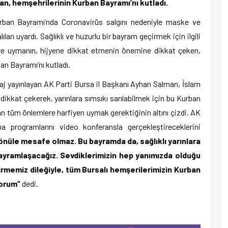
an, hemşehrilerinin Kurban Bayramı’nı kutladı.
rban Bayramı’nda Coronavirüs salgını nedeniyle maske ve
arı uyardı. Sağlıklı ve huzurlu bir bayram geçirmek için ilgili
ere uymanın, hijyene dikkat etmenin önemine dikkat çeken,
n Bayramı’nı kutladı.
saj yayınlayan AK Parti Bursa il Başkanı Ayhan Salman, İslam
dikkat çekerek, yarınlara sımsıkı sarılabilmek için bu Kurban
an tüm önlemlere harfiyen uymak gerektiğinin altını çizdi. AK
a programlarını video konferansla gerçekleştireceklerini
nüle mesafe olmaz. Bu bayramda da, sağlıklı yarınlara
ayramlaşacağız. Sevdiklerimizin hep yanımızda olduğu
irmemiz dileğiyle, tüm Bursalı hemşerilerimizin Kurban
yorum”
dedi.