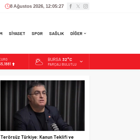
8 Ağustos 2026, 12:05:28
M
SİYASET
SPOR
SAĞLIK
DİĞER
BURSA
32°C
ALTIN
6.660,55
PARÇALI BULUTLU
BİST
13.779,39
DOLAR
47,7111
EURO
55,1881
Terörsüz Türkiye: Kanun Teklifi ve