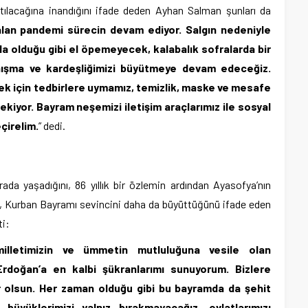
tlatılacağına inandığını ifade deden Ayhan Salman şunları da
alan pandemi sürecin devam ediyor. Salgın nedeniyle
da olduğu gibi
el öpemeyecek, kalabalık sofralarda bir
ışma ve kardeşliğimizi büyütmeye devam edeceğiz.
mek için tedbirlere uymamız, temizlik, maske ve mesafe
ekiyor.
Bayram neşemizi iletişim araçlarımız ile sosyal
çirelim.
” dedi.
rada yaşadığını, 86 yıllık bir özlemin ardından Ayasofya’nın
n, Kurban Bayramı sevincini daha da büyüttüğünü ifade eden
ti:
, milletimizin ve ümmetin mutluluğuna vesile olan
doğan’a en kalbi şükranlarımı sunuyorum. Bizlere
r olsun. Her zaman olduğu gibi bu bayramda da şehit
li büyüklerimizi yalnız bırakmayacağız, evlatlarımızı