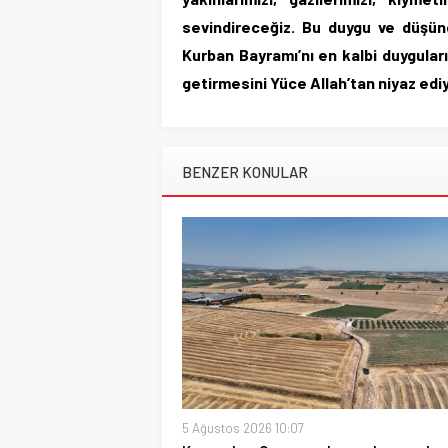
sevindireceğiz. Bu duygu ve düşünc
Kurban Bayramı’nı en kalbi duyguları
getirmesini Yüce Allah’tan niyaz ed
BENZER KONULAR
5 Ağustos 2026 10:07