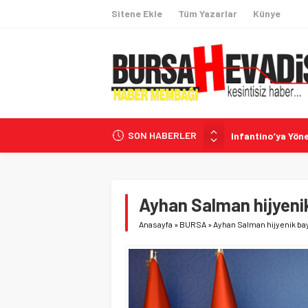
Sitene Ekle
Tüm Yazarlar
Künye
SON HABERLER
Infantino’ya Yönel
İspanya-İtalya S
Türkiye’nin Ulusl
Türkiye-Suudi A
Ayhan Salman hijyeni
Terörsüz Türkiye
Anasayfa
»
BURSA
»
Ayhan Salman hijyenik b