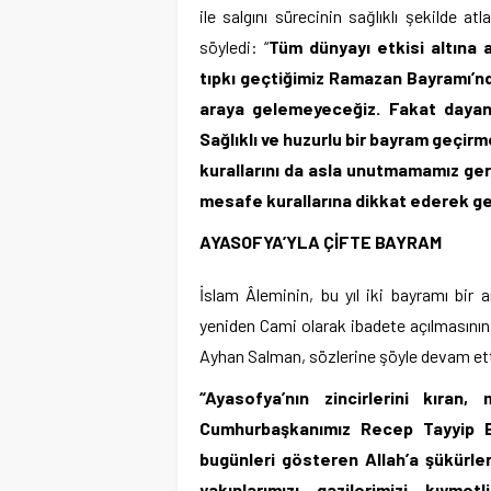
ile salgını sürecinin sağlıklı şekilde a
söyledi: “
Tüm dünyayı etkisi altına 
tıpkı geçtiğimiz Ramazan Bayramı’n
araya gelemeyeceğiz. Fakat dayan
Sağlıklı ve huzurlu bir bayram geçir
kurallarını da asla unutmamamız ger
mesafe kurallarına dikkat ederek ge
AYASOFYA’YLA ÇİFTE BAYRAM
İslam Âleminin, bu yıl iki bayramı bir a
yeniden Cami olarak ibadete açılmasını
Ayhan Salman, sözlerine şöyle devam et
“Ayasofya’nın zincirlerini kıran
Cumhurbaşkanımız Recep Tayyip Er
bugünleri gösteren Allah’a şükürle
yakınlarımızı, gazilerimizi, kıymet