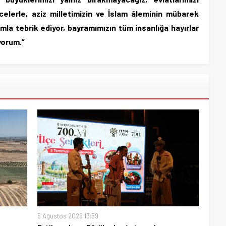
elerle, aziz milletimizin ve İslam âleminin mübarek
mla tebrik ediyor, bayramımızın tüm insanlığa hayırlar
iyorum.”
5 Ağustos 2026 13:59