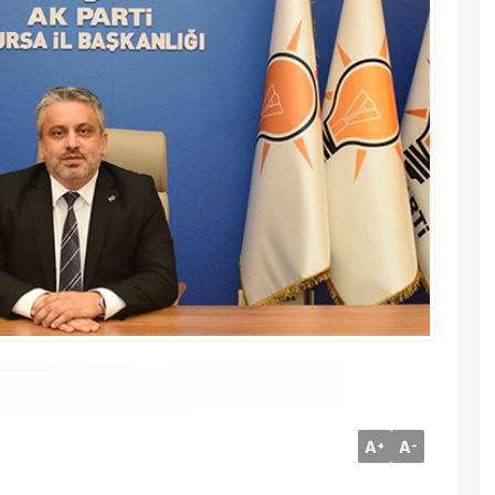
A
A
+
-