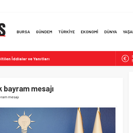
BURSA
GÜNDEM
TÜRKİYE
EKONOMİ
DÜNYA
YAŞA
tilen İddialar ve Yanıtları
chengen Gerilimi
ararası Enerji Atılımı
rabistan-Pakistan Ortak Savunma Anlaşması
k bayram mesajı
: Kanun Teklifi ve Hukuki Değerlendirmeler
ayram mesajı