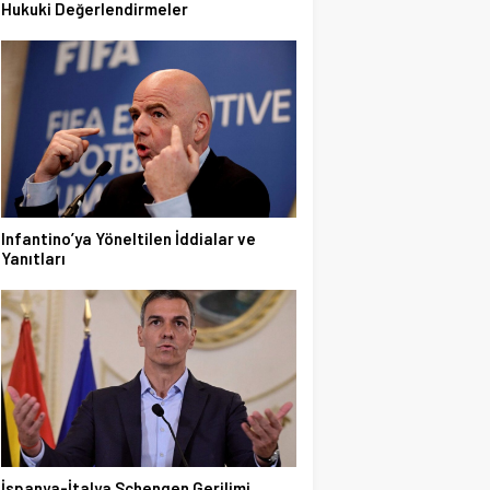
Hukuki Değerlendirmeler
Infantino’ya Yöneltilen İddialar ve
Yanıtları
İspanya-İtalya Schengen Gerilimi