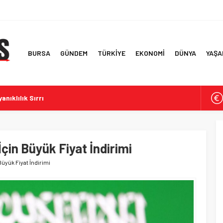
BURSA
GÜNDEM
TÜRKİYE
EKONOMİ
DÜNYA
YAŞA
anıklılık Sırrı
çeve Yasa Özensiz Hazırlandı’
ve Güvenlik Çerçevesi
 Korunması ve Güvenlik Bilgisi
in Büyük Fiyat İndirimi
Başkanı Çaykara’nın Tahliyesi
üyük Fiyat İndirimi