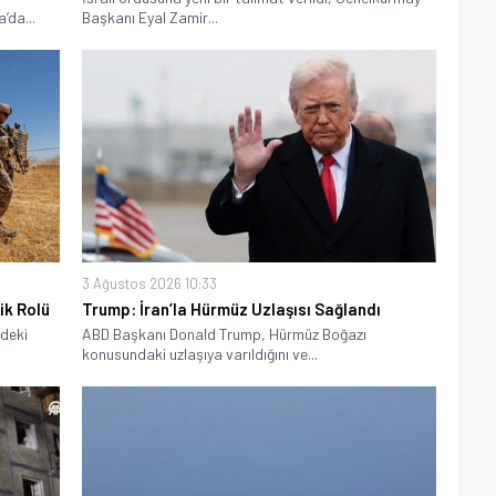
’da...
Başkanı Eyal Zamir...
3 Ağustos 2026 10:33
ik Rolü
Trump: İran’la Hürmüz Uzlaşısı Sağlandı
ndeki
ABD Başkanı Donald Trump, Hürmüz Boğazı
konusundaki uzlaşıya varıldığını ve...