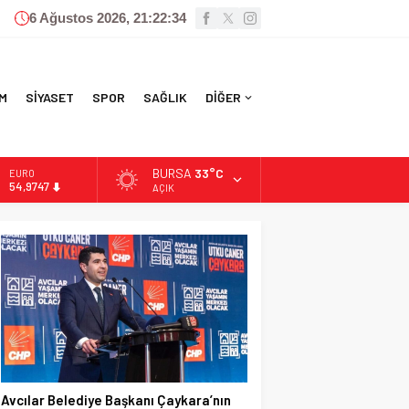
6 Ağustos 2026, 21:22:35
M
SİYASET
SPOR
SAĞLIK
DİĞER
BURSA
33°C
ALTIN
6.499,25
AÇIK
BİST
13.798,82
DOLAR
47,5921
EURO
54,9747
Avcılar Belediye Başkanı Çaykara’nın