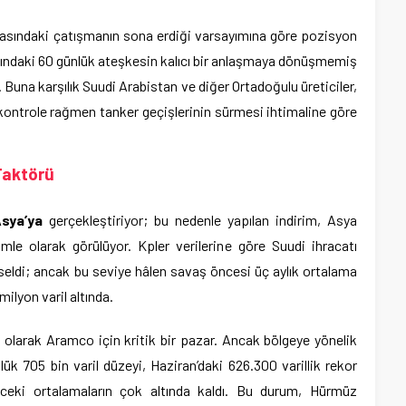
 arasındaki çatışmanın sona erdiği varsayımına göre pozisyon
ındaki 60 günlük ateşkesin kalıcı bir anlaşmaya dönüşmemiş
r. Buna karşılık Suudi Arabistan ve diğer Ortadoğulu üreticiler,
kontrole rağmen tanker geçişlerinin sürmesi ihtimaline göre
Faktörü
Asya’ya
gerçekleştiriyor; bu nedenle yapılan indirim, Asya
le olarak görülüyor. Kpler verilerine göre Suudi ihracatı
kseldi; ancak bu seviye hâlen savaş öncesi üç aylık ortalama
milyon varil altında.
ı olarak Aramco için kritik bir pazar. Ancak bölgeye yönelik
k 705 bin varil düzeyi, Haziran’daki 626.300 varillik rekor
ceki ortalamaların çok altında kaldı. Bu durum, Hürmüz