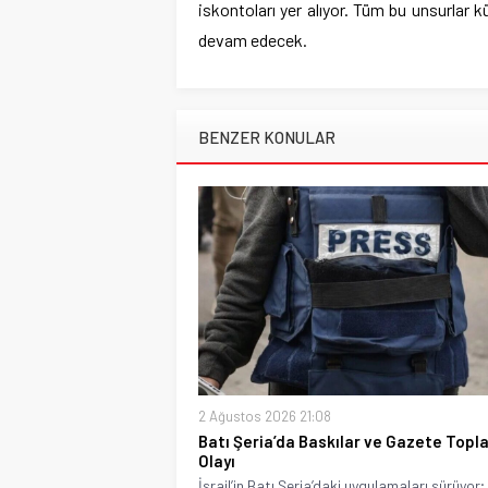
iskontoları yer alıyor. Tüm bu unsurlar k
devam edecek.
BENZER KONULAR
2 Ağustos 2026 21:08
Batı Şeria’da Baskılar ve Gazete Top
Olayı
İsrail’in Batı Şeria’daki uygulamaları sürüyor;