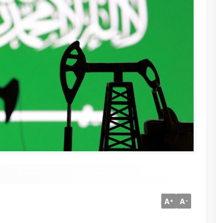
A
A
+
-