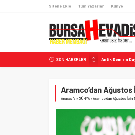
Sitene Ekle
Tüm Yazarlar
Künye
SON HABERLER
Antik Demirin Day
Özgür Özel: ‘Çer
Milli Dayanışma 
Kişisel Verilerin
Aramco’dan Ağustos İç
Avcılar Belediye 
Anasayfa
»
DÜNYA
»
Aramco’dan Ağustos İçin B