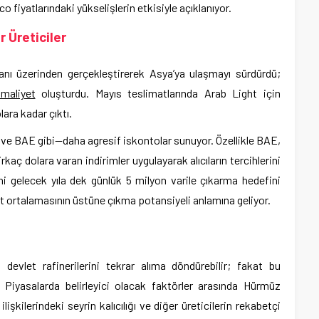
o fiyatlarındaki yükselişlerin etkisiyle açıklanıyor.
r Üreticiler
anı üzerinden gerçekleştirerek Asya’ya ulaşmayı sürdürdü;
maliyet
oluşturdu. Mayıs teslimatlarında Arab Light için
ara kadar çıktı.
 ve BAE gibi—daha agresif iskontolar sunuyor. Özellikle BAE,
rkaç dolara varan indirimler uygulayarak alıcıların tercihlerini
i gelecek yıla dek günlük 5 milyon varile çıkarma hedefini
at ortalamasının üstüne çıkma potansiyeli anlamına geliyor.
devlet rafinerilerini tekrar alıma döndürebilir; fakat bu
 Piyasalarda belirleyici olacak faktörler arasında Hürmüz
kilerindeki seyrin kalıcılığı ve diğer üreticilerin rekabetçi