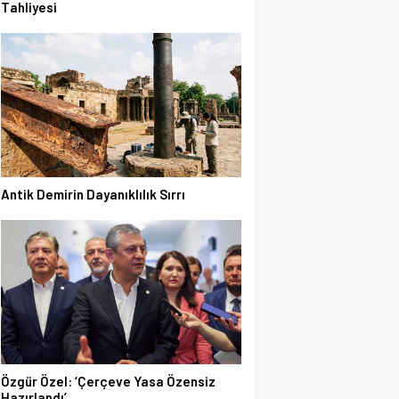
Tahliyesi
Antik Demirin Dayanıklılık Sırrı
Özgür Özel: ‘Çerçeve Yasa Özensiz
Hazırlandı’