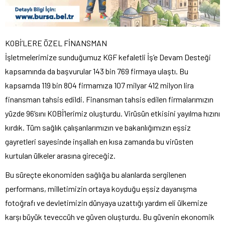
KOBİ’LERE ÖZEL FİNANSMAN
İşletmelerimize sunduğumuz KGF kefaletli İş’e Devam Desteği
kapsamında da başvurular 143 bin 769 firmaya ulaştı. Bu
kapsamda 119 bin 804 firmamıza 107 milyar 412 milyon lira
finansman tahsis edildi. Finansman tahsis edilen firmalarımızın
yüzde 96’sını KOBİ’lerimiz oluşturdu. Virüsün etkisini yayılma hızını
kırdık. Tüm sağlık çalışanlarımızın ve bakanlığımızın eşsiz
gayretleri sayesinde inşallah en kısa zamanda bu virüsten
kurtulan ülkeler arasına gireceğiz.
Bu süreçte ekonomiden sağlığa bu alanlarda sergilenen
performans, milletimizin ortaya koyduğu eşsiz dayanışma
fotoğrafı ve devletimizin dünyaya uzattığı yardım eli ülkemize
karşı büyük teveccüh ve güven oluşturdu. Bu güvenin ekonomik