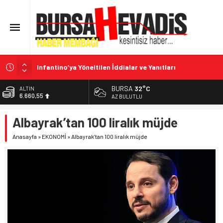
Infantino’ya Yöneltilen İddialar ve Yanıtları
İspanya-İtalya Schengen Gerilimi
BURSA
32°C
ALTIN
6.660,55
Türkiye’nin Uluslararası Enerji Atılımı
AZ BULUTLU
Türkiye-Suudi Arabistan-Pakistan Ortak Savunma
BİST
Albayrak’tan 100 liralık müjde
13.779,39
Anlaşması
Terörsüz Türkiye: Kanun Teklifi ve Hukuki
Anasayfa
»
EKONOMİ
»
Albayrak’tan 100 liralık müjde
DOLAR
47,7111
Değerlendirmeler
EURO
55,1881