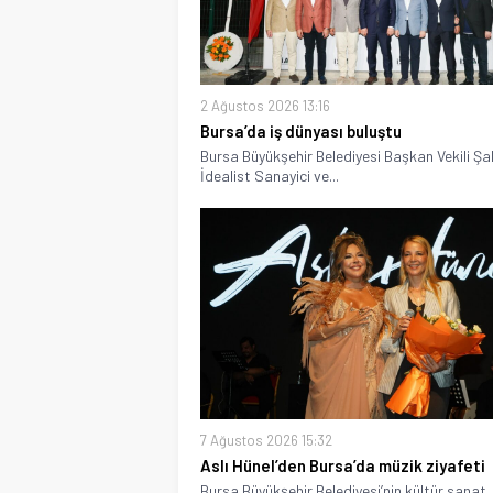
2 Ağustos 2026 13:16
Bursa’da iş dünyası buluştu
Bursa Büyükşehir Belediyesi Başkan Vekili Şa
İdealist Sanayici ve...
7 Ağustos 2026 15:32
Aslı Hünel’den Bursa’da müzik ziyafeti
Bursa Büyükşehir Belediyesi’nin kültür sanat