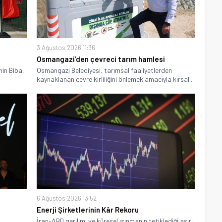
3 Ağustos 2026 11:36
Osmangazi’den çevreci tarım hamlesi
hin Biba,
Osmangazi Belediyesi, tarımsal faaliyetlerden
kaynaklanan çevre kirliliğini önlemek amacıyla kırsal...
6 Ağustos 2026 13:52
Enerji Şirketlerinin Kâr Rekoru
İran-ABD gerilimi ve küresel ısınmanın tetiklediği aşırı