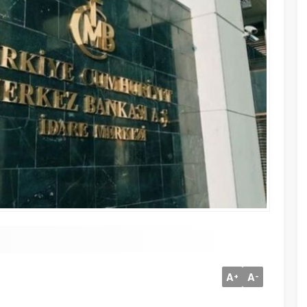
A
A
+
-