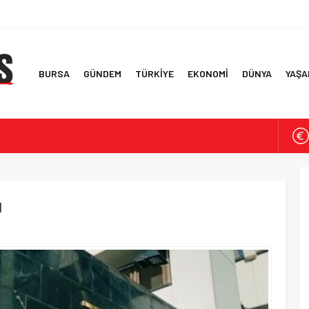
BURSA
GÜNDEM
TÜRKİYE
EKONOMİ
DÜNYA
YAŞA
den ve Batarya Yatırımlarına 3 Milyar Dolar
Hazırlık Maçı Perth’te
ine Hürmüz Boğazı’nda İran Saldırısı
ı
k yüzücülerin heyecanı