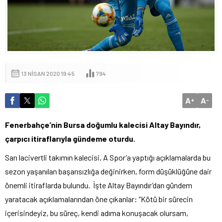
13 NISAN 2020 19:45
794
A
A
+
-
Fenerbahçe’nin Bursa doğumlu kalecisi Altay Bayındır,
çarpıcı itiraflarıyla gündeme oturdu.
Sarı lacivertli takımın kalecisi, A Spor’a yaptığı açıklamalarda bu
sezon yaşanılan başarısızlığa değinirken, form düşüklüğüne dair
önemli itiraflarda bulundu. İşte Altay Bayındır’dan gündem
yaratacak açıklamalarından öne çıkanlar: “Kötü bir sürecin
içerisindeyiz, bu süreç, kendi adıma konuşacak olursam,