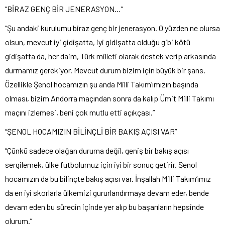
“BİRAZ GENÇ BİR JENERASYON…”
“Şu andaki kurulumu biraz genç bir jenerasyon. O yüzden ne olursa
olsun, mevcut iyi gidişatta, iyi gidişatta olduğu gibi kötü
gidişatta da, her daim, Türk milleti olarak destek verip arkasında
durmamız gerekiyor. Mevcut durum bizim için büyük bir şans.
Özellikle Şenol hocamızın şu anda Milli Takım’ımızın başında
olması, bizim Andorra maçından sonra da kalıp Ümit Milli Takımı
maçını izlemesi, beni çok mutlu etti açıkçası.”
“ŞENOL HOCAMIZIN BİLİNÇLİ BİR BAKIŞ AÇISI VAR”
“Çünkü sadece olağan duruma değil, geniş bir bakış açısı
sergilemek, ülke futbolumuz için iyi bir sonuç getirir. Şenol
hocamızın da bu bilinçte bakış açısı var. İnşallah Milli Takım’ımız
da en iyi skorlarla ülkemizi gururlandırmaya devam eder, bende
devam eden bu sürecin içinde yer alıp bu başarıların hepsinde
olurum.”