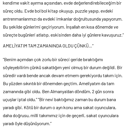
kendime vakit ayırma açısından, evde değerlendirebileceğim bir
süreç oldu. Evde bol bol kitap okuyup, puzzle yapıp, evdeki
antrenmanlarımızı da evdeki imkanlar doğrultusunda yapıyorum.
Bu şekilde günlerimi geçiriyorum. İnşallah en kısa dönemde ve
süreçte bugünleri atlatıp, eskisinden daha iyi günlere kavuşuruz.”
AMELİYATIM TAM ZAMANINDA OLDU ÇÜNKÜ…”
“Benim açımdan çok zorlu bir süreci geride bıraktığımı
söyleyebilirim çünkü sakatlığım yeni olmuş bir durum değildi. Bir
süredir vardı bende ancak devam etmem gerekiyordu takım için.
Bu yüzden sıkıntılı bir dönemden geçtim. Ameliyatım da tam
zamanında gibi oldu. Ben Almanya’dan döndüm, 2 gün sonra
uçuşlar iptal oldu.” “Bir nevi baktığımız zaman bu durum bana
yaradı gibi. Kötü bir durum o ayrı konu ama sakat oyunculara,
daha doğrusu, milli takımımız için de geçerli, sakat oyunculara
yaradı öyle düşünüyorum.”