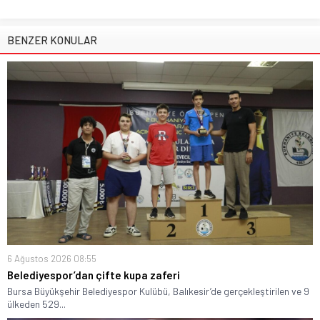
BENZER KONULAR
6 Ağustos 2026 08:55
Belediyespor’dan çifte kupa zaferi
Bursa Büyükşehir Belediyespor Kulübü, Balıkesir’de gerçekleştirilen ve 9
ülkeden 529...