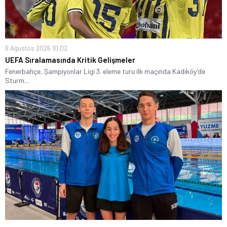
6 Ağustos 2026 10:02
UEFA Sıralamasında Kritik Gelişmeler
Fenerbahçe, Şampiyonlar Ligi 3. eleme turu ilk maçında Kadıköy’de
Sturm...