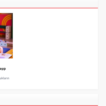
aşıp
cukların