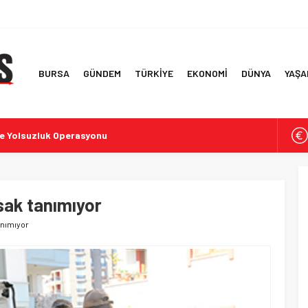
BURSA
GÜNDEM
TÜRKİYE
EKONOMİ
DÜNYA
YAŞA
te Yolsuzluk Operasyonu
i Kuraklık ve Aşırı Sıcaklar
f Ülke ve İlk 6 Aylık Ticaret Rakamları
 Simitlerde Derecelendirme Sonuçları
sak tanımıyor
rde İddialar ve Tepkiler
anımıyor