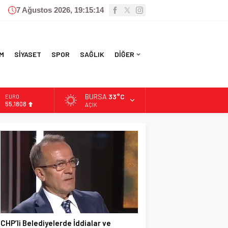
7 Ağustos 2026, 19:15:15
M
SİYASET
SPOR
SAĞLIK
DİĞER
BURSA
33°C
ALTIN
6.662,82
AÇIK
BİST
13.779,39
DOLAR
47,6961
EURO
55,1808
CHP’li Belediyelerde İddialar ve