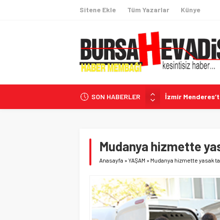
Sitene Ekle
Tüm Yazarlar
Künye
SON HABERLER
İzmir Menderes’
İngiltere’de Tarih
İhracatta 60 Hede
Coğrafi İşaretli
Mudanya hizmette ya
CHP’li Belediyele
Anasayfa
»
YAŞAM
»
Mudanya hizmette yasak t