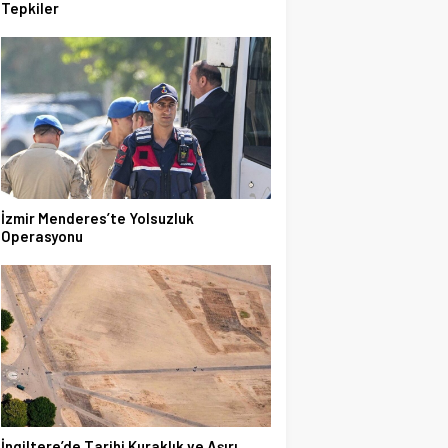
Tepkiler
İzmir Menderes’te Yolsuzluk
Operasyonu
İngiltere’de Tarihi Kuraklık ve Aşırı