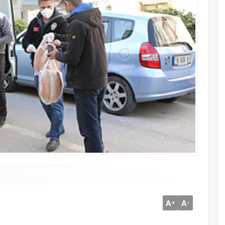
A
A
+
-