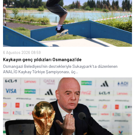
6 Ağustos 2026 08:59
Kaykayın genç yıldızları Osmangazi’de
Osmangazi Belediyesi’nin destekleriyle Sukaypark’ta düzenlenen
ANALİG Kaykay Türkiye Şampiyonası, üç...