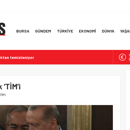
BURSA
GÜNDEM
TÜRKİYE
EKONOMİ
DÜNYA
YAŞA
ktan temizleniyor
rına Büyükşehir dokunuşu
l imar devrimi
k yüzücülerin heyecanı
 ‘TİM’i
rsa’yı büyüledi
TİM’i