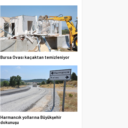
Bursa Ovası kaçaktan temizleniyor
Harmancık yollarına Büyükşehir
dokunuşu