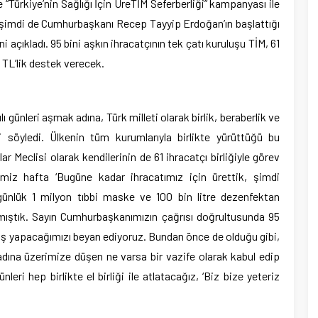
“Türkiye’nin Sağlığı İçin ÜreTİM Seferberliği” kampanyası ile
i, şimdi de Cumhurbaşkanı Recep Tayyip Erdoğan’ın başlattığı
açıkladı. 95 bini aşkın ihracatçının tek çatı kuruluşu TİM, 61
n TL’lik destek verecek.
lı günleri aşmak adına, Türk milleti olarak birlik, beraberlik ve
 söyledi. Ülkenin tüm kurumlarıyla birlikte yürüttüğü bu
 Meclisi olarak kendilerinin de 61 ihracatçı birliğiyle görev
ğimiz hafta ‘Bugüne kadar ihracatımız için ürettik, şimdi
, günlük 1 milyon tıbbi maske ve 100 bin litre dezenfektan
tmıştık. Sayın Cumhurbaşkanımızın çağrısı doğrultusunda 95
ğış yapacağımızı beyan ediyoruz. Bundan önce de olduğu gibi,
 adına üzerimize düşen ne varsa bir vazife olarak kabul edip
ri hep birlikte el birliği ile atlatacağız, ‘Biz bize yeteriz