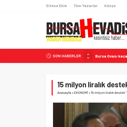
Sitene Ekle
Tüm Yazarlar
Künye
SON HABERLER
Bursa Ovası kaça
Harmancık yolla
Nilüfer’de dijita
Demirtaş’ta mini
15 milyon liralık destek
Mustafa Keser Bu
Anasayfa
»
EKONOMİ
»
15 milyon liralık destek ‘