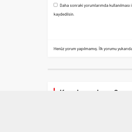
Daha sonraki yorumlarımda kullanılması i
kaydedilsin.
Henüz yorum yapılmamış. İlk yorumu yukarıdaki
Kaçak maskeye Osman
Anasayfa
»
BURSA
»
Kaçak maskeye Osmangaz