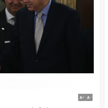
A
A
+
-