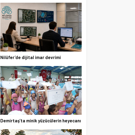
Nilüfer’de dijital imar devrimi
Demirtaş’ta minik yüzücülerin heyecanı