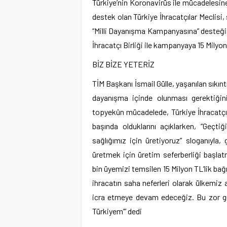
Türkiye’nin Koronavirüs ile mücadelesine 
destek olan Türkiye İhracatçılar Meclis
“Milli Dayanışma Kampanyasına” desteğini 
İhracatçı Birliği ile kampanyaya 15 Milyo
BİZ BİZE YETERİZ
TİM Başkanı İsmail Gülle, yaşanılan sıkıntı
dayanışma içinde olunması gerektiğini
topyekûn mücadelede, Türkiye İhracatçılar
başında olduklarını açıklarken, “Geçti
sağlığımız için üretiyoruz” sloganıyla
üretmek için üretim seferberliği başla
bin üyemizi temsilen 15 Milyon TL’lik ba
ihracatın saha neferleri olarak ülkemiz
icra etmeye devam edeceğiz. Bu zor günle
Türkiyem’” dedi