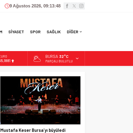
9 Ağustos 2026, 09:13:49
M
SİYASET
SPOR
SAĞLIK
DİĞER
BURSA
32°C
ALTIN
6.660,55
PARÇALI BULUTLU
BİST
13.779,39
DOLAR
47,7111
EURO
55,1881
Mustafa Keser Bursa’yı büyüledi