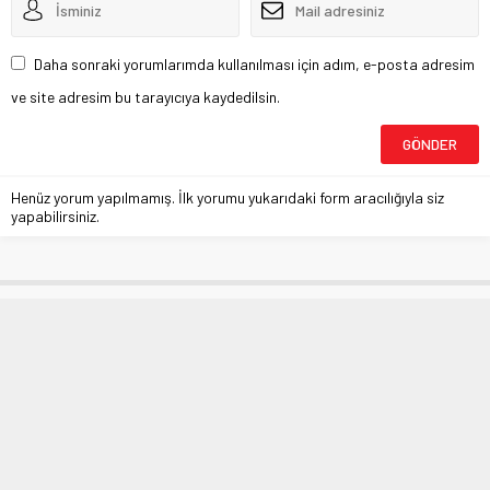
Daha sonraki yorumlarımda kullanılması için adım, e-posta adresim
ve site adresim bu tarayıcıya kaydedilsin.
Henüz yorum yapılmamış. İlk yorumu yukarıdaki form aracılığıyla siz
yapabilirsiniz.
Bursa’da Sağlık Müdürlüğü’nden
önemli açıklama
Anasayfa
»
BURSA
»
Bursa’da Sağlık Müdürlüğü’nden önemli açıklama