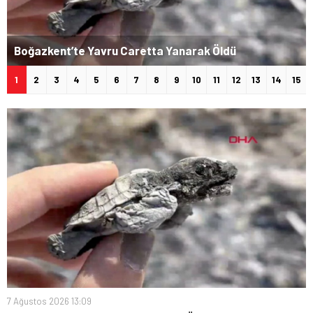
Boğazkent’te Yavru Caretta Yanarak Öldü
1
2
3
4
5
6
7
8
9
10
11
12
13
14
15
7 Ağustos 2026 13:09