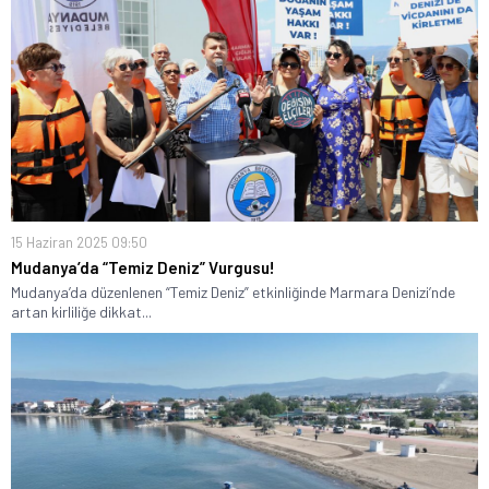
15 Haziran 2025 09:50
Mudanya’da “Temiz Deniz” Vurgusu!
Mudanya’da düzenlenen “Temiz Deniz” etkinliğinde Marmara Denizi’nde
artan kirliliğe dikkat...