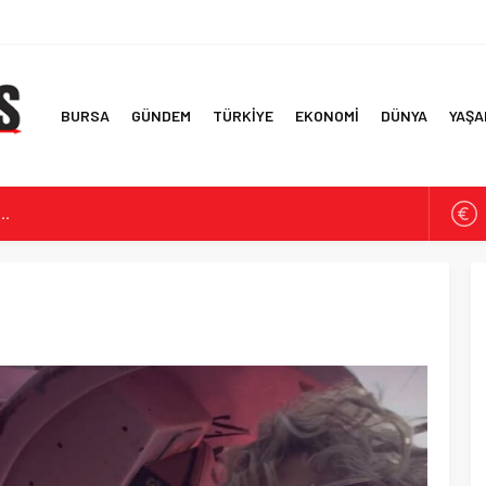
BURSA
GÜNDEM
TÜRKİYE
EKONOMİ
DÜNYA
YAŞA
m…
odrum’da ezber bozan ilk 11
ılarına Yönelik Ağ Çökertildi
çtan 3 puanı yazdı