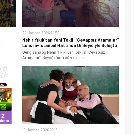
24 Haziran 2026 14:50
Nehir Yıkık’tan Yeni Tekli: “Cevapsız Aramalar”
Londra–İstanbul Hattında Dinleyiciyle Buluştu
e
Genç sanatçı Nehir Yıkık, yeni teklisi “Cevapsız
Aramalar”ı Beyoğlu’nda düzenlenen...
19 Haziran 2026 14:16