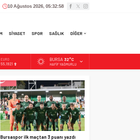
10 Ağustos 2026, 05:32:59
M
SİYASET
SPOR
SAĞLIK
DİĞER
BURSA
32°C
ALTIN
6.659,09
HAFIF YAĞMURLU
BİST
13.779,39
DOLAR
47,7155
EURO
55,1921
Bursaspor ilk maçtan 3 puanı yazdı