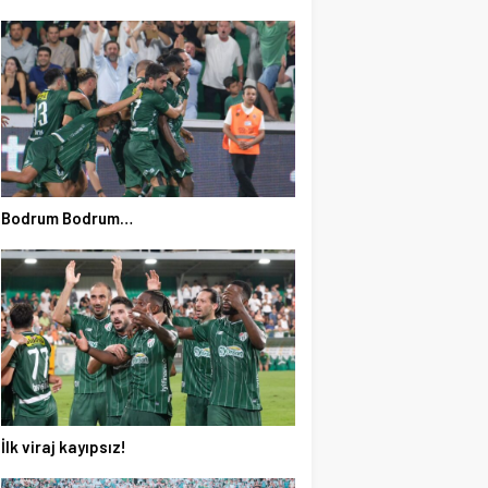
Bodrum Bodrum…
Kestel’de Karne Coşkusu Şenliğe Dönüşec
İlk viraj kayıpsız!