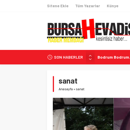
Sitene Ekle
Tüm Yazarlar
Künye
SON HABERLER
Bodrum Bodru
İlk viraj kayıpsız!
Mustafa Er’den B
sanat
Irak’ta İHA Saldır
Anasayfa
»
sanat
Bursaspor ilk ma