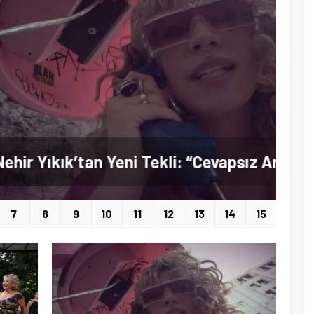
Nehir Yıkık’tan Yeni Tekli: “Cevapsız Aramalar” Londra–İstanbul Hattında Dinleyiciyle Buluştu
7
8
9
10
11
12
13
14
15