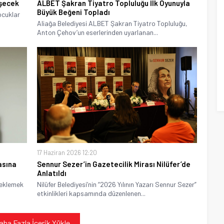
üşecek
ALBET Şakran Tiyatro Topluluğu İlk Oyunuyla
Büyük Beğeni Topladı
ocuklar
Aliağa Belediyesi ALBET Şakran Tiyatro Topluluğu,
Anton Çehov’un eserlerinden uyarlanan...
17 Haziran 2026 12:20
asına
Sennur Sezer’in Gazetecilik Mirası Nilüfer’de
Anlatıldı
teklemek
Nilüfer Belediyesi’nin “2026 Yılının Yazarı Sennur Sezer”
etkinlikleri kapsamında düzenlenen...
aha Fazla İçerik Yükle