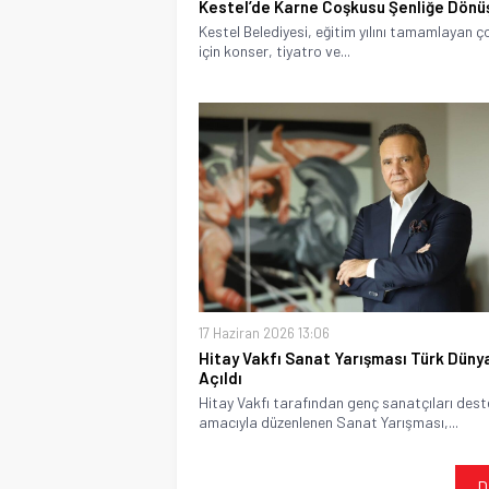
Kestel’de Karne Coşkusu Şenliğe Dön
Kestel Belediyesi, eğitim yılını tamamlayan ç
için konser, tiyatro ve...
17 Haziran 2026 13:06
Hitay Vakfı Sanat Yarışması Türk Düny
Açıldı
Hitay Vakfı tarafından genç sanatçıları des
amacıyla düzenlenen Sanat Yarışması,...
D