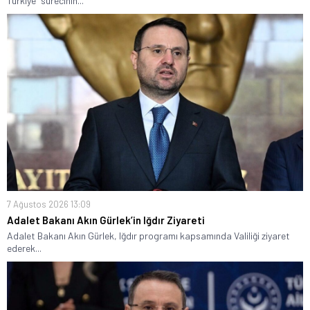
Türkiye” sürecinin...
7 Ağustos 2026 13:09
Adalet Bakanı Akın Gürlek’in Iğdır Ziyareti
Adalet Bakanı Akın Gürlek, Iğdır programı kapsamında Valiliği ziyaret
ederek...