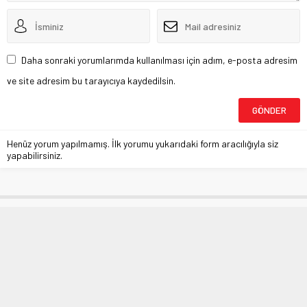
Daha sonraki yorumlarımda kullanılması için adım, e-posta adresim
ve site adresim bu tarayıcıya kaydedilsin.
Henüz yorum yapılmamış. İlk yorumu yukarıdaki form aracılığıyla siz
yapabilirsiniz.
Resmî İlanlar ve yönetmelik
değişiklikleri
Anasayfa
»
ASAYİŞ
»
Resmî İlanlar ve yönetmelik değişiklikleri