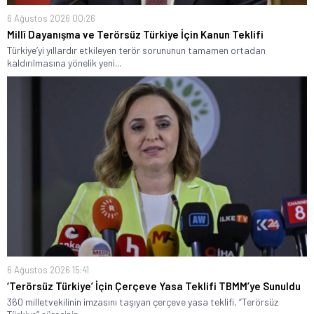
6 Ağustos 2026 00:26
Millî Dayanışma ve Terörsüz Türkiye İçin Kanun Teklifi
Türkiye’yi yıllardır etkileyen terör sorununun tamamen ortadan
kaldırılmasına yönelik yeni...
6 Ağustos 2026 15:41
‘Terörsüz Türkiye’ İçin Çerçeve Yasa Teklifi TBMM’ye Sunuldu
360 milletvekilinin imzasını taşıyan çerçeve yasa teklifi, “Terörsüz